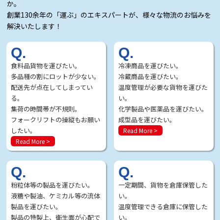
か。
創業130余年の「運ぶ」のエキスパートが、様々な物流のお悩みを
解決いたします！
Q.
Q.
食料品貨物を運びたい。
冷凍商品を運びたい。
多品種の割にロットが少ない。
冷蔵商品を運びたい。
配送先が点在してしまってい
温度管理が必要な貨物を運びた
る。
い。
集荷の時間帯が不規則。
化学製品や医薬品を運びたい。
フォークリフトの操縦もお願い
成型品を運びたい。
したい。
Read More >
Read More >
Q.
Q.
粉粒体等の製品を運びたい。
一定期間、貨物を倉庫保管した
液糖や製油、ケミカル等の流体
い。
製品を運びたい。
温度管理できる倉庫に保管した
製品の特製上、衛生面が心配で
い。