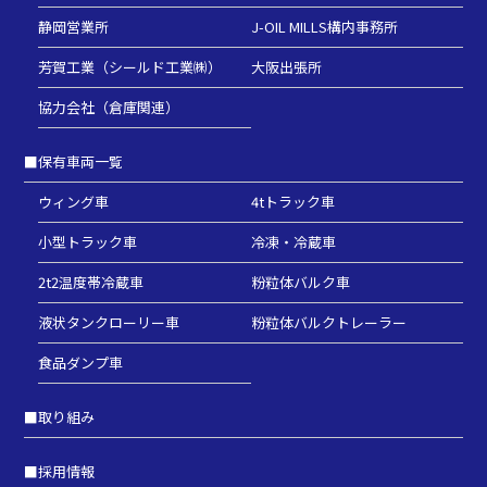
静岡営業所
J-OIL MILLS構内事務所
芳賀工業（シールド工業㈱）
大阪出張所
協力会社（倉庫関連）
■
保有車両一覧
ウィング車
4tトラック車
小型トラック車
冷凍・冷蔵車
2t2温度帯冷蔵車
粉粒体バルク車
液状タンクローリー車
粉粒体バルクトレーラー
食品ダンプ車
■
取り組み
■
採用情報