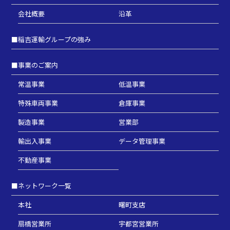
会社概要
沿革
■
稲吉運輸グループの強み
■
事業のご案内
常温事業
低温事業
特殊車両事業
倉庫事業
製造事業
営業部
輸出入事業
データ管理事業
不動産事業
■
ネットワーク一覧
本社
曙町支店
扇橋営業所
宇都宮営業所